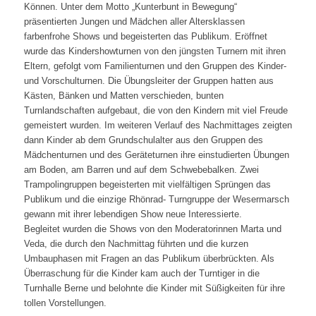
Können. Unter dem Motto „Kunterbunt in Bewegung“
präsentierten Jungen und Mädchen aller Altersklassen
farbenfrohe Shows und begeisterten das Publikum. Eröffnet
wurde das Kindershowturnen von den jüngsten Turnern mit ihren
Eltern, gefolgt vom Familienturnen und den Gruppen des Kinder-
und Vorschulturnen. Die Übungsleiter der Gruppen hatten aus
Kästen, Bänken und Matten verschieden, bunten
Turnlandschaften aufgebaut, die von den Kindern mit viel Freude
gemeistert wurden. Im weiteren Verlauf des Nachmittages zeigten
dann Kinder ab dem Grundschulalter aus den Gruppen des
Mädchenturnen und des Geräteturnen ihre einstudierten Übungen
am Boden, am Barren und auf dem Schwebebalken. Zwei
Trampolingruppen begeisterten mit vielfältigen Sprüngen das
Publikum und die einzige Rhönrad- Turngruppe der Wesermarsch
gewann mit ihrer lebendigen Show neue Interessierte.
Begleitet wurden die Shows von den Moderatorinnen Marta und
Veda, die durch den Nachmittag führten und die kurzen
Umbauphasen mit Fragen an das Publikum überbrückten. Als
Überraschung für die Kinder kam auch der Turntiger in die
Turnhalle Berne und belohnte die Kinder mit Süßigkeiten für ihre
tollen Vorstellungen.