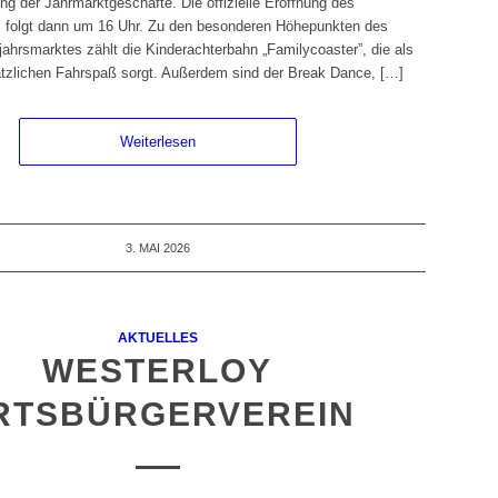
ng der Jahrmarktgeschäfte. Die offizielle Eröffnung des
 folgt dann um 16 Uhr. Zu den besonderen Höhepunkten des
jahrsmarktes zählt die Kinderachterbahn „Familycoaster”, die als
sätzlichen Fahrspaß sorgt. Außerdem sind der Break Dance, […]
Weiterlesen
3. MAI 2026
AKTUELLES
WESTERLOY
RTSBÜRGERVEREIN