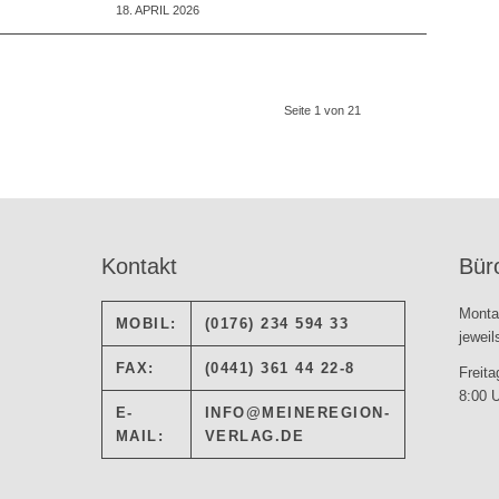
18. APRIL 2026
Seite 1 von 21
Kontakt
Bür
Monta
MOBIL:
(0176) 234 594 33
jeweil
FAX:
(0441) 361 44 22-8
Freita
8:00 U
E-
INFO@MEINEREGION-
MAIL:
VERLAG.DE