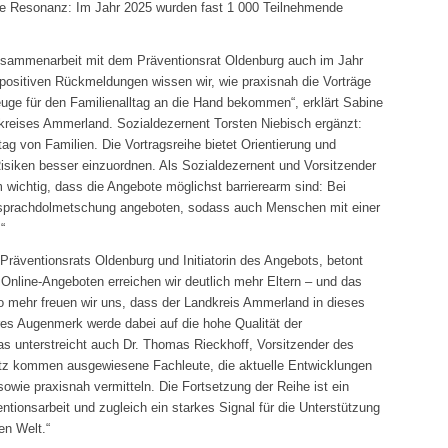
ße Resonanz: Im Jahr 2025 wurden fast 1 000 Teilnehmende
 Zusammenarbeit mit dem Präventionsrat Oldenburg auch im Jahr
 positiven Rückmeldungen wissen wir, wie praxisnah die Vorträge
uge für den Familienalltag an die Hand bekommen“, erklärt Sabine
dkreises Ammerland. Sozialdezernent Torsten Niebisch ergänzt:
tag von Familien. Die Vortragsreihe bietet Orientierung und
Risiken besser einzuordnen. Als Sozialdezernent und Vorsitzender
 wichtig, dass die Angebote möglichst barrierearm sind: Bei
nsprachdolmetschung angeboten, sodass auch Menschen mit einer
“
 Präventionsrats Oldenburg und Initiatorin des Angebots, betont
 Online-Angeboten erreichen wir deutlich mehr Eltern – und das
mehr freuen wir uns, dass der Landkreis Ammerland in dieses
res Augenmerk werde dabei auf die hohe Qualität der
as unterstreicht auch Dr. Thomas Rieckhoff, Vorsitzender des
tz kommen ausgewiesene Fachleute, die aktuelle Entwicklungen
 sowie praxisnah vermitteln. Die Fortsetzung der Reihe ist ein
ntionsarbeit und zugleich ein starkes Signal für die Unterstützung
en Welt.“