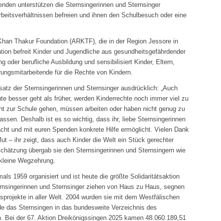
den unterstützen die Sternsingerinnen und Sternsinger
rbeitsverhältnissen befreien und ihnen den Schulbesuch oder eine
 Khan Thakur Foundation (ARKTF), die in der Region Jessore in
ation befreit Kinder und Jugendliche aus gesundheitsgefährdender
ng oder berufliche Ausbildung und sensibilisiert Kinder, Eltern,
rungsmitarbeitende für die Rechte von Kindern.
satz der Sternsingerinnen und Sternsinger ausdrücklich: „Auch
te besser geht als früher, werden Kinderrechte noch immer viel zu
icht zur Schule gehen, müssen arbeiten oder haben nicht genug zu
lassen. Deshalb ist es so wichtig, dass ihr, liebe Sternsingerinnen
cht und mit euren Spenden konkrete Hilfe ermöglicht. Vielen Dank
ut – ihr zeigt, dass auch Kinder die Welt ein Stück gerechter
chätzung übergab sie den Sternsingerinnen und Sternsingern wie
 kleine Wegzehrung.
als 1959 organisiert und ist heute die größte Solidaritätsaktion
ternsingerinnen und Sternsinger ziehen von Haus zu Haus, segnen
rojekte in aller Welt. 2004 wurden sie mit dem Westfälischen
de das Sternsingen in das bundesweite Verzeichnis des
. Bei der 67. Aktion Dreikönigssingen 2025 kamen 48.060.189,51