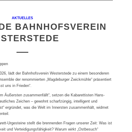
AKTUELLES
DE BAHNHOFSVEREIN
STERSTEDE
uppen
026, lädt der Bahnhofsverein Westerstede zu einem besonderen
Ensemble der renommierten „Magdeburger Zwickmühle“ präsentiert
st uns in Frieden“.
r „im Äußersten zusammenfällt“, setzen die Kabarettisten Hans-
utliches Zeichen – gewohnt scharfzüngig, intelligent und
“ ergründet, was die Welt im Innersten zusammenhält, widmet
nteil.
arett-Urgesteine stellt die brennenden Fragen unserer Zeit: Was ist
keit und Verteidigungsfähigkeit? Warum wirkt „Ostbesuch“