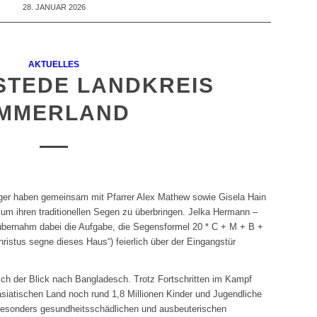
28. JANUAR 2026
AKTUELLES
STEDE LANDKREIS
MMERLAND
nger haben gemeinsam mit Pfarrer Alex Mathew sowie Gisela Hain
um ihren traditionellen Segen zu überbringen. Jelka Hermann –
übernahm dabei die Aufgabe, die Segensformel 20 * C + M + B +
ristus segne dieses Haus“) feierlich über der Eingangstür
sich der Blick nach Bangladesch. Trotz Fortschritten im Kampf
iatischen Land noch rund 1,8 Millionen Kinder und Jugendliche
r besonders gesundheitsschädlichen und ausbeuterischen