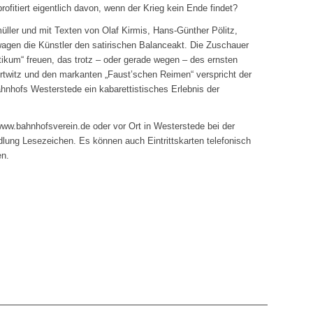
rofitiert eigentlich davon, wenn der Krieg kein Ende findet?
ller und mit Texten von Olaf Kirmis, Hans-Günther Pölitz,
agen die Künstler den satirischen Balanceakt. Die Zuschauer
ptikum“ freuen, das trotz – oder gerade wegen – des ernsten
twitz und den markanten „Faust’schen Reimen“ verspricht der
nhofs Westerstede ein kabarettistisches Erlebnis der
www.bahnhofsverein.de oder vor Ort in Westerstede bei der
lung Lesezeichen. Es können auch Eintrittskarten telefonisch
en.