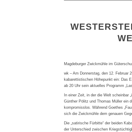
WESTERSTE
WE
Magdeburger Zwickmühle im Gütersch
wk – Am Donnerstag, den 12. Februar 2
kabarettistischen Höhepunkt ein: Das 
ab 20 Uhr sein aktuelles Programm „Las
In einer Zeit, in der die Welt scheinba
Günther Pölitz und Thomas Müller ein de
kompromisslos. Während Goethes „Faust
sich die Zwickmühle dem genauen Gege
Die „satirische Fürbitte“ der beiden Kab
der Unterschied zwischen Kriegstüchtig