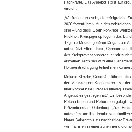
Fachkräfte. Das Angebot stößt auf gro
erreicht.
„Wir freuen uns sehr, die erfolgreiche
2026 fortzuführen. Aus den zahlreichen
sind – und dass Eltern konkrete Werkze
Frickhof, Kreisjugendpflegerin des Lan
„Digitale Medien gehören längst zum All
unterstützt Eltern dabei, Chancen und 
des Kreispräventionsrates ist mir zudem
einzelnen Terminen wird eine Gebärde
Hörbeeinträchtigung teilnehmen können.
Melanie Blinzler, Geschäftsführerin des
den Mehrwert der Kooperation: „Mit den
über kommunale Grenzen hinweg. Umso 
Angebot eingestiegen ist.“ Ein besonde
Referentinnen und Referenten gelegt. D
Präventionsrats Oldenburg: „Zum Einsa
aufgreifen und ihre Inhalte verständlich
klares Bekenntnis zu nachhaltiger Präve
von Familien in einer zunehmend digital