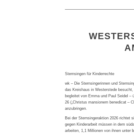
WESTER
A
Sternsingen für Kinderrechte
wk – Die Sternsingerinnen und Sternsi
das Kreishaus in Westerstede besucht, 
begleitet von Emma und Paul Seidel – 
26 („Christus mansionem benedicat – Ch
anzubringen.
Bei der Sternsingeraktion 2026 richtet 
gegen Kinderarbeit müssen in dem südas
arbeiten, 1,1 Millionen von ihnen unte