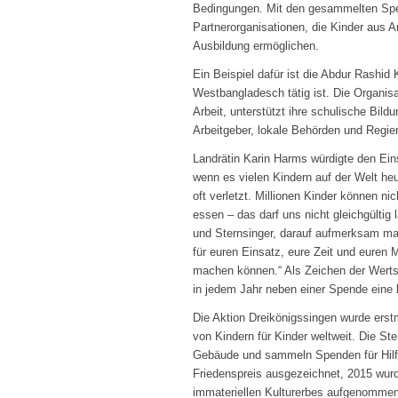
Bedingungen. Mit den gesammelten Spen
Partnerorganisationen, die Kinder aus A
Ausbildung ermöglichen.
Ein Beispiel dafür ist die Abdur Rashid
Westbangladesch tätig ist. Die Organis
Arbeit, unterstützt ihre schulische Bildu
Arbeitgeber, lokale Behörden und Regie
Landrätin Karin Harms würdigte den Ein
wenn es vielen Kindern auf der Welt heu
oft verletzt. Millionen Kinder können n
essen – das darf uns nicht gleichgültig 
und Sternsinger, darauf aufmerksam ma
für euren Einsatz, eure Zeit und euren M
machen können.“ Als Zeichen der Werts
in jedem Jahr neben einer Spende eine
Die Aktion Dreikönigssingen wurde erstm
von Kindern für Kinder weltweit. Die S
Gebäude und sammeln Spenden für Hilfsp
Friedenspreis ausgezeichnet, 2015 wur
immateriellen Kulturerbes aufgenommen