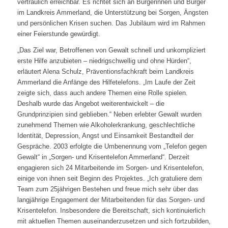
vertraulich erreichbar. Es richtet sich an Bürgerinnen und Bürger
im Landkreis Ammerland, die Unterstützung bei Sorgen, Ängsten
und persönlichen Krisen suchen. Das Jubiläum wird im Rahmen
einer Feierstunde gewürdigt.
„Das Ziel war, Betroffenen von Gewalt schnell und unkompliziert
erste Hilfe anzubieten – niedrigschwellig und ohne Hürden“,
erläutert Alena Schulz, Präventionsfachkraft beim Landkreis
Ammerland die Anfänge des Hilfetelefons. „Im Laufe der Zeit
zeigte sich, dass auch andere Themen eine Rolle spielen.
Deshalb wurde das Angebot weiterentwickelt – die
Grundprinzipien sind geblieben.“ Neben erlebter Gewalt wurden
zunehmend Themen wie Alkoholerkrankung, geschlechtliche
Identität, Depression, Angst und Einsamkeit Bestandteil der
Gespräche. 2003 erfolgte die Umbenennung vom „Telefon gegen
Gewalt“ in „Sorgen- und Krisentelefon Ammerland“. Derzeit
engagieren sich 24 Mitarbeitende im Sorgen- und Krisentelefon,
einige von ihnen seit Beginn des Projektes. „Ich gratuliere dem
Team zum 25jährigen Bestehen und freue mich sehr über das
langjährige Engagement der Mitarbeitenden für das Sorgen- und
Krisentelefon. Insbesondere die Bereitschaft, sich kontinuierlich
mit aktuellen Themen auseinanderzusetzen und sich fortzubilden,