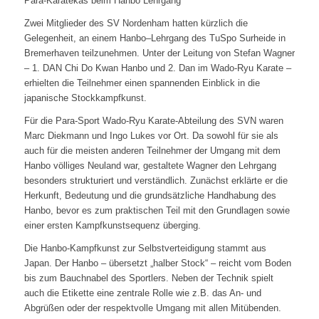
Para-Karatekas beim Hanbo Lehrgang
Zwei Mitglieder des SV Nordenham hatten kürzlich die
Gelegenheit, an einem Hanbo–Lehrgang des TuSpo Surheide in
Bremerhaven teilzunehmen. Unter der Leitung von Stefan Wagner
– 1. DAN Chi Do Kwan Hanbo und 2. Dan im Wado-Ryu Karate –
erhielten die Teilnehmer einen spannenden Einblick in die
japanische Stockkampfkunst.
Für die Para-Sport Wado-Ryu Karate-Abteilung des SVN waren
Marc Diekmann und Ingo Lukes vor Ort. Da sowohl für sie als
auch für die meisten anderen Teilnehmer der Umgang mit dem
Hanbo völliges Neuland war, gestaltete Wagner den Lehrgang
besonders strukturiert und verständlich. Zunächst erklärte er die
Herkunft, Bedeutung und die grundsätzliche Handhabung des
Hanbo, bevor es zum praktischen Teil mit den Grundlagen sowie
einer ersten Kampfkunstsequenz überging.
Die Hanbo-Kampfkunst zur Selbstverteidigung stammt aus
Japan. Der Hanbo – übersetzt „halber Stock“ – reicht vom Boden
bis zum Bauchnabel des Sportlers. Neben der Technik spielt
auch die Etikette eine zentrale Rolle wie z.B. das An- und
Abgrüßen oder der respektvolle Umgang mit allen Mitübenden.