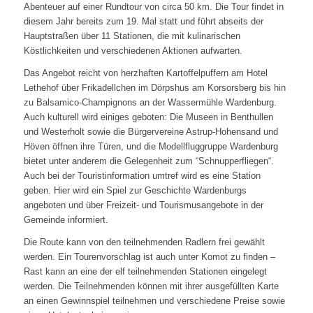
Abenteuer auf einer Rundtour von circa 50 km. Die Tour findet in
diesem Jahr bereits zum 19. Mal statt und führt abseits der
Hauptstraßen über 11 Stationen, die mit kulinarischen
Köstlichkeiten und verschiedenen Aktionen aufwarten.
Das Angebot reicht von herzhaften Kartoffelpuffern am Hotel
Lethehof über Frikadellchen im Dörpshus am Korsorsberg bis hin
zu Balsamico-Champignons an der Wassermühle Wardenburg.
Auch kulturell wird einiges geboten: Die Museen in Benthullen
und Westerholt sowie die Bürgervereine Astrup-Hohensand und
Höven öffnen ihre Türen, und die Modellfluggruppe Wardenburg
bietet unter anderem die Gelegenheit zum “Schnupperfliegen“.
Auch bei der Touristinformation umtref wird es eine Station
geben. Hier wird ein Spiel zur Geschichte Wardenburgs
angeboten und über Freizeit- und Tourismusangebote in der
Gemeinde informiert.
Die Route kann von den teilnehmenden Radlern frei gewählt
werden. Ein Tourenvorschlag ist auch unter Komot zu finden –
Rast kann an eine der elf teilnehmenden Stationen eingelegt
werden. Die Teilnehmenden können mit ihrer ausgefüllten Karte
an einen Gewinnspiel teilnehmen und verschiedene Preise sowie