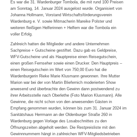
Es war die 31. Wardenburger Tombola, die mit rund 100 Preisen
am Sonntag, 14. Januar 2024 ausgelost wurde. Organisiert von
Johanna Hollmann, Vorstand Wirtschaftsförderungsverein
Wardenburg e. V. sowie Mitmacherin Mareike Polster und
weiteren fleißigen Helferinnen + Helfern war die Tombola ein
voller Erfolg.
Zahlreich hatten die Mitglieder und andere Unternehmen
Sachpreise + Gutscheine gestiftet. Dazu gab es Geldpreise,
WFV-Gutscheine und als Hauptpreise einen Reisegutschein,
einen großen Fernseher sowie einen Drucker. Den Hauptpreis –
einen Reisegutschein im Wert von 750,00 Euro hat die
Wardenburgerin Rieke Marie Klusmann gewonnen. Ihre Mutter
Marion war bei der von Martin Bliefernich moderierten Show
anwesend und überbrachte den Gewinn dann postwendend zu
ihrer Arbeitsstelle nach Oberlethe (Foto Marion Klusmann). Alle
Gewinne, die nicht schon von den anwesenden Gästen in
Empfang genommen wurden, können bis zum 31. Januar 2024 im
Sanitätshaus Herrmann an der Oldenburger Straße 260 in
Wardenburg gegen Vorlage des Losabschnittes zu den
Öffnungszeiten abgeholt werden. Die Restpreisliste mit den
Gewinnnummern hängt in zahlreichen WFV-Mitgliedsbetrieben