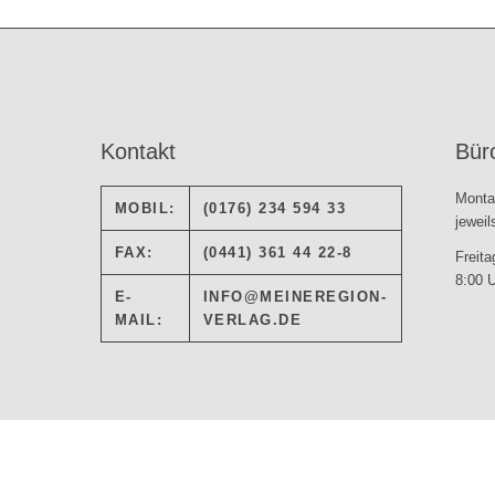
Kontakt
Bür
Monta
MOBIL:
(0176) 234 594 33
jeweil
FAX:
(0441) 361 44 22-8
Freita
8:00 U
E-
INFO@MEINEREGION-
MAIL:
VERLAG.DE