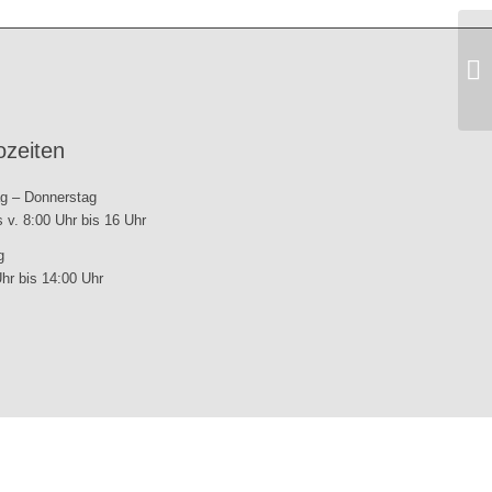
SV
20
ozeiten
g – Donnerstag
s v. 8:00 Uhr bis 16 Uhr
g
hr bis 14:00 Uhr