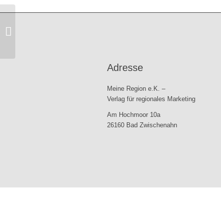
Westerstede – Meine Region |
Ausgabe 3/2026
Adresse
Meine Region e.K. –
Verlag für regionales Marketing
Am Hochmoor 10a
26160 Bad Zwischenahn